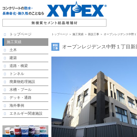
トップページ
トップページ
＞ 施工実績 ＞ 新設工事 ＞ オープンレジデンス中野
施工実績
オープンレジデンス中野１丁目新
土木
建築
道路・橋梁
トンネル
廃棄物処理施設
水槽・プール
デッキ・通路
海外事例
エネルギー関連施設