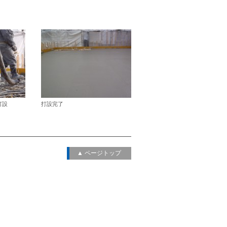
打設
打設完了
▲ ページトップ