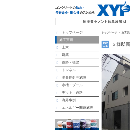
トップページ
トップページ
＞ 施工実
施工実績
Ｓ様邸
土木
建築
道路・橋梁
トンネル
廃棄物処理施設
水槽・プール
デッキ・通路
海外事例
エネルギー関連施設