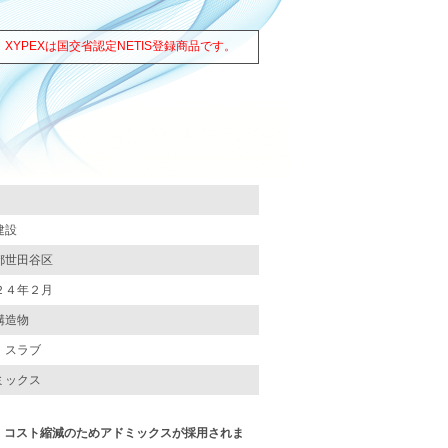
XYPEXは国交省認定NETIS登録商品です。
建設
都世田谷区
２４年２月
構造物
、スラブ
ミックス
、コスト縮減のためアドミックスが採用されま