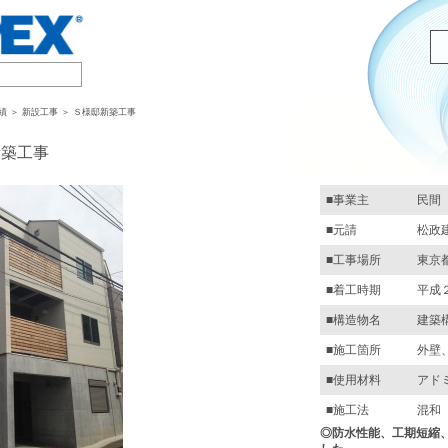
績 ＞ 新設工事 ＞ Ｓ様邸新築工事
新築工事
■事業主
民間
■元請
松政
■工事場所
東京
■着工時期
平成
■構造物名
建築
■施工箇所
外壁
■使用材料
アド
■施工法
混和
◎防水性能、工期短縮