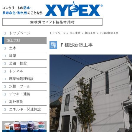
トップページ
トップページ
＞ 施工実績 ＞ 新設工事 ＞ Ｆ様邸新築工事
施工実績
Ｆ様邸新築工事
土木
建築
道路・橋梁
トンネル
廃棄物処理施設
水槽・プール
デッキ・通路
海外事例
エネルギー関連施設