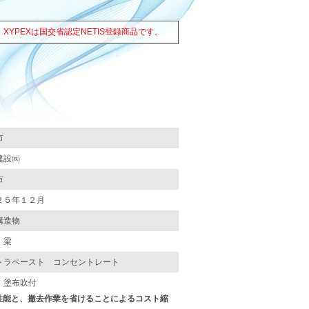
XYPEXは国交省認定NETIS登録商品です。
市
建設㈱
市
２５年１２月
構造物
、梁
トラペースト コンセントレート
、塗布吹付
性能と、撤去作業を省けることによるコスト縮