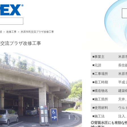
績 ＞ 改修工事 ＞ 米原市民交流プラザ改修工事
民交流プラザ改修工事
■事業主
米原
■元請
長住
■工事場所
米原
■着工時期
平成
■構造物名
建築
■施工箇所
天井
■使用材料
ウル
■施工法
注入
◎背面水圧にも有効な