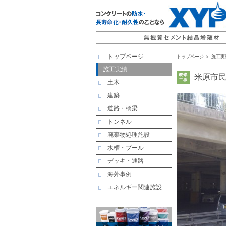
トップページ
トップページ
＞ 施工実
施工実績
米原市
土木
建築
道路・橋梁
トンネル
廃棄物処理施設
水槽・プール
デッキ・通路
海外事例
エネルギー関連施設