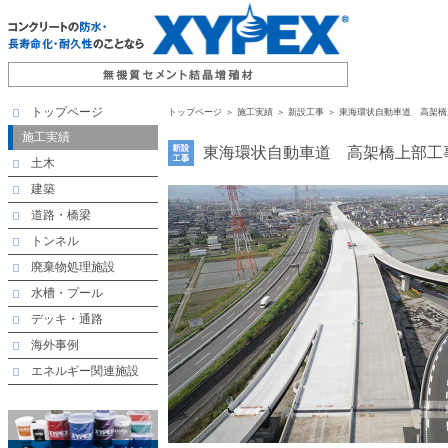
トップページ
トップページ
＞ 施工実績 ＞ 新設工事 ＞ 東海環状自動車道 高架
施工実績
東海環状自動車道 高架橋上部工
土木
建築
道路・橋梁
トンネル
廃棄物処理施設
水槽・プール
デッキ・通路
海外事例
エネルギー関連施設