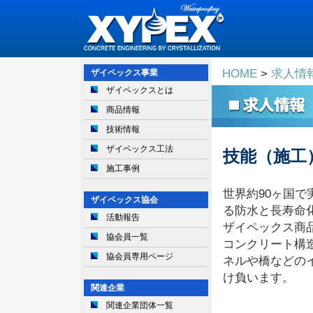
HOME
>
求人情
ザイペックス事業
ザイペックスとは
商品情報
技術情報
ザイペックス工法
技能（施工
施工事例
世界約90ヶ国
ザイペックス協会
る防水と長寿命
活動報告
ザイペックス商
協会員一覧
コンクリート構
協会員専用ページ
ネルや橋などの
け負います。
関連企業
関連企業団体一覧